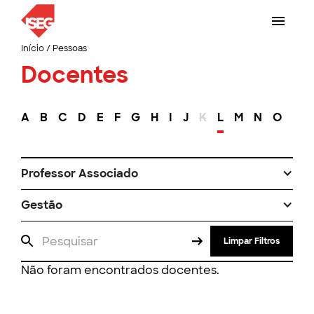
Início
/
Pessoas
Docentes
A
B
C
D
E
F
G
H
I
J
K
L
M
N
O
P
Professor Associado
Gestão
Limpar Filtros
Não foram encontrados docentes.