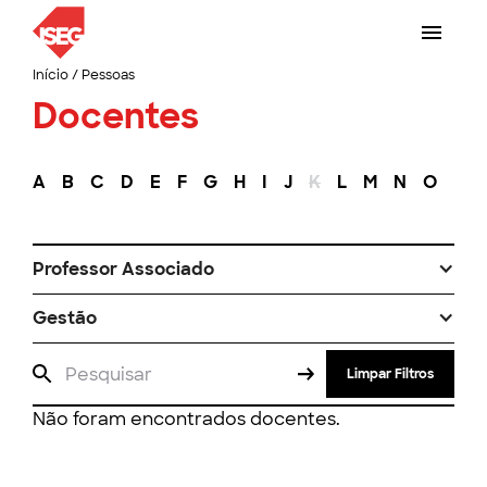
Início
/
Pessoas
Docentes
A
B
C
D
E
F
G
H
I
J
K
L
M
N
O
P
Professor Associado
Gestão
Limpar Filtros
Não foram encontrados docentes.