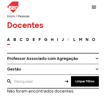
Início
/
Pessoas
Docentes
A
B
C
D
E
F
G
H
I
J
K
L
M
N
O
P
Professor Associado com Agregação
Gestão
Limpar Filtros
Não foram encontrados docentes.