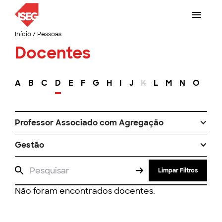
Início
/
Pessoas
Docentes
A
B
C
D
E
F
G
H
I
J
K
L
M
N
O
P
Professor Associado com Agregação
Gestão
Limpar Filtros
Não foram encontrados docentes.