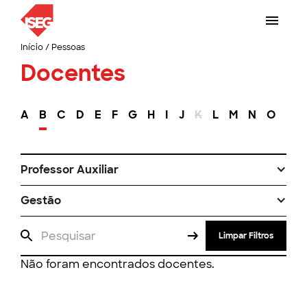
Início
/
Pessoas
Docentes
A
B
C
D
E
F
G
H
I
J
K
L
M
N
O
P
Professor Auxiliar
Gestão
Limpar Filtros
Não foram encontrados docentes.