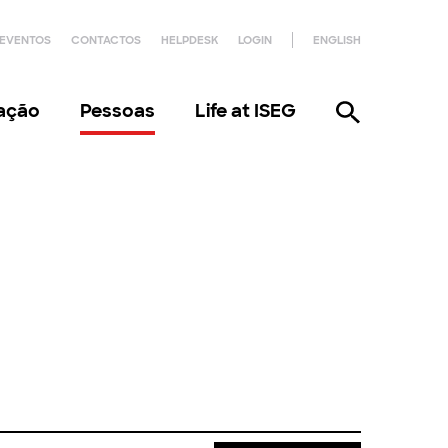
EVENTOS
CONTACTOS
HELPDESK
LOGIN
ENGLISH
gação
Pessoas
Life at ISEG