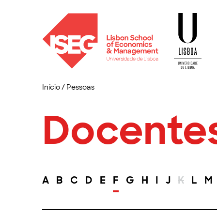
Início
/
Pessoas
Docente
A
B
C
D
E
F
G
H
I
J
K
L
M