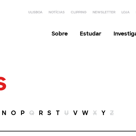
ULISBOA
NOTÍCIAS
CLIPPING
NEWSLETTER
LOJA
Sobre
Estudar
Investi
s
N
O
P
Q
R
S
T
U
V
W
X
Y
Z