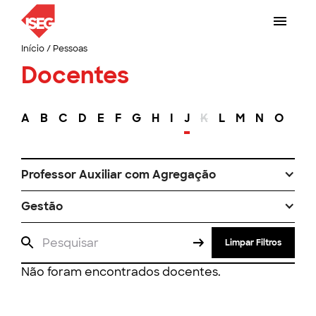
Início
/
Pessoas
Docentes
A
B
C
D
E
F
G
H
I
J
K
L
M
N
O
P
Professor Auxiliar com Agregação
Gestão
Limpar Filtros
Não foram encontrados docentes.