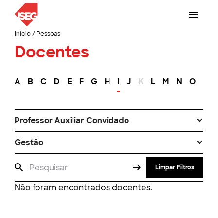
Início
/
Pessoas
Docentes
A
B
C
D
E
F
G
H
I
J
K
L
M
N
O
P
Professor Auxiliar Convidado
Gestão
Limpar Filtros
Não foram encontrados docentes.