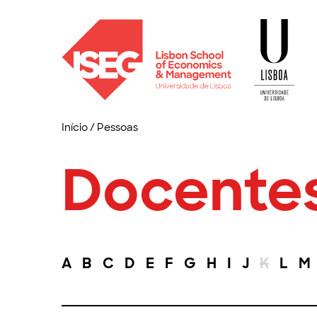
Início
/
Pessoas
Docente
A
B
C
D
E
F
G
H
I
J
K
L
M