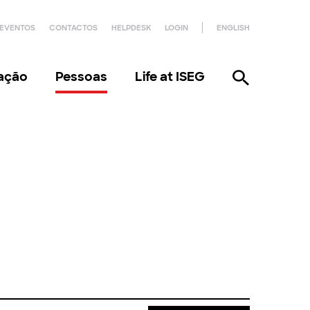
EVENTOS
CONTACTOS
HELPDESK
LOGIN
ENGLISH
gação
Pessoas
Life at ISEG