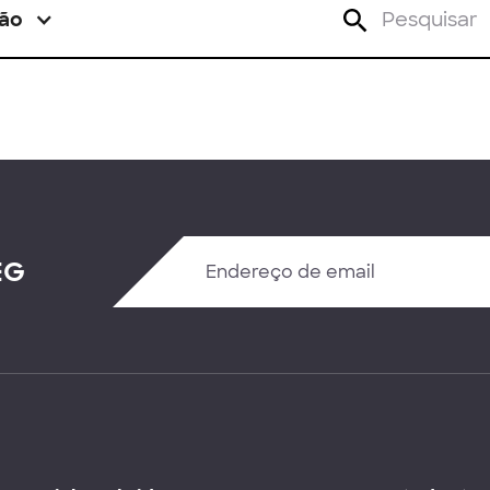
ão
EG