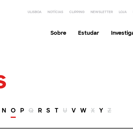
ULISBOA
NOTÍCIAS
CLIPPING
NEWSLETTER
LOJA
Sobre
Estudar
Investi
s
N
O
P
Q
R
S
T
U
V
W
X
Y
Z