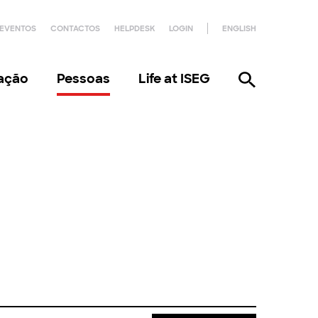
EVENTOS
CONTACTOS
HELPDESK
LOGIN
ENGLISH
gação
Pessoas
Life at ISEG