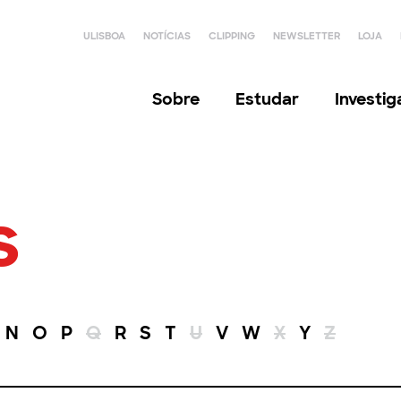
ULISBOA
NOTÍCIAS
CLIPPING
NEWSLETTER
LOJA
Sobre
Estudar
Investi
s
N
O
P
Q
R
S
T
U
V
W
X
Y
Z