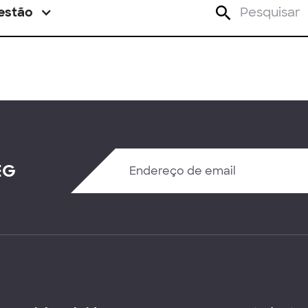
estão
EG