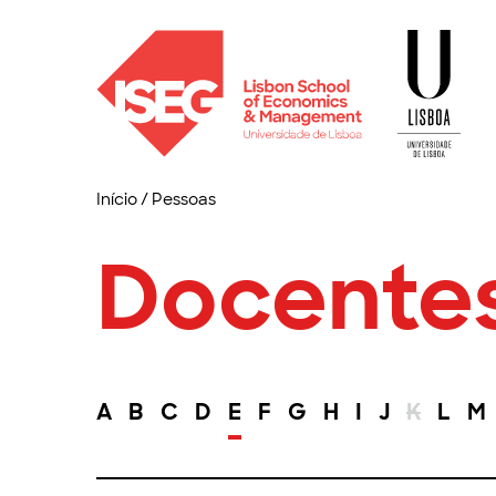
Início
/
Pessoas
Docente
A
B
C
D
E
F
G
H
I
J
K
L
M