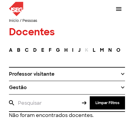
Início
/
Pessoas
Docentes
A
B
C
D
E
F
G
H
I
J
K
L
M
N
O
P
Professor visitante
Gestão
Limpar Filtros
Não foram encontrados docentes.