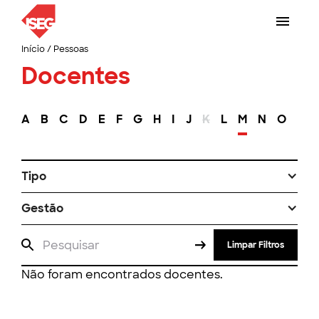
Início
/
Pessoas
Docentes
A
B
C
D
E
F
G
H
I
J
K
L
M
N
O
P
Tipo
Gestão
Limpar Filtros
Não foram encontrados docentes.