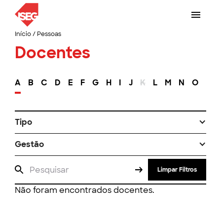
Início
/
Pessoas
Docentes
A
B
C
D
E
F
G
H
I
J
K
L
M
N
O
P
Tipo
Gestão
Limpar Filtros
Não foram encontrados docentes.