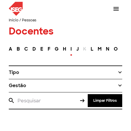
Início
/
Pessoas
Docentes
A
B
C
D
E
F
G
H
I
J
K
L
M
N
O
P
Tipo
Gestão
Limpar Filtros