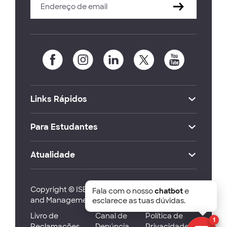
Links Rápidos
Para Estudantes
Atualidade
Copyright © ISEG Lisbon School of Economics
Fala com o nosso
chatbot
e
and Management 2026
esclarece as tuas dúvidas.
Livro de
Canal de
Política de
1
Reclamações
Denúncia
Privacidade