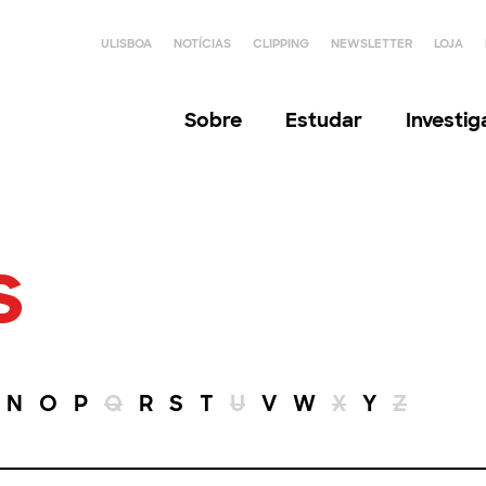
ULISBOA
NOTÍCIAS
CLIPPING
NEWSLETTER
LOJA
Sobre
Estudar
Investi
s
N
O
P
Q
R
S
T
U
V
W
X
Y
Z