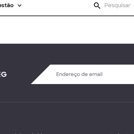
estão
EG