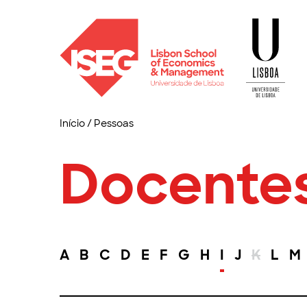
Início
/
Pessoas
Docente
A
B
C
D
E
F
G
H
I
J
K
L
M