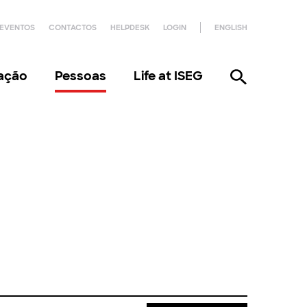
EVENTOS
CONTACTOS
HELPDESK
LOGIN
ENGLISH
gação
Pessoas
Life at ISEG