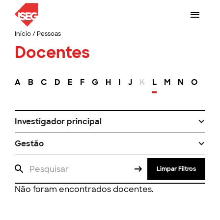
Início
/
Pessoas
Docentes
A
B
C
D
E
F
G
H
I
J
K
L
M
N
O
P
Investigador principal
Gestão
Limpar Filtros
Não foram encontrados docentes.