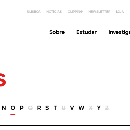
ULISBOA
NOTÍCIAS
CLIPPING
NEWSLETTER
LOJA
Sobre
Estudar
Investi
s
N
O
P
Q
R
S
T
U
V
W
X
Y
Z