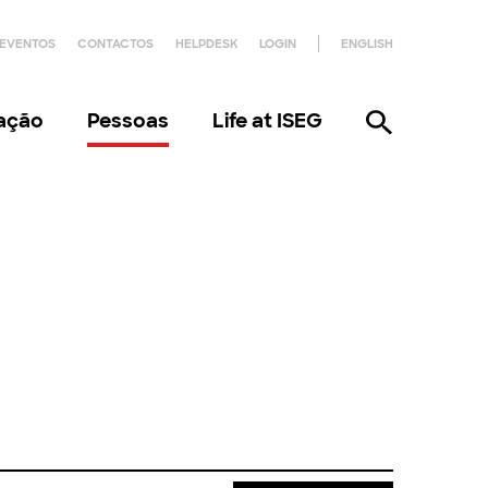
EVENTOS
CONTACTOS
HELPDESK
LOGIN
ENGLISH
gação
Pessoas
Life at ISEG