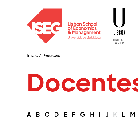
Início
/
Pessoas
Docente
A
B
C
D
E
F
G
H
I
J
K
L
M