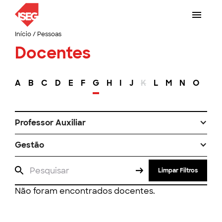
Início
/
Pessoas
Docentes
A
B
C
D
E
F
G
H
I
J
K
L
M
N
O
P
Professor Auxiliar
Gestão
Limpar Filtros
Não foram encontrados docentes.