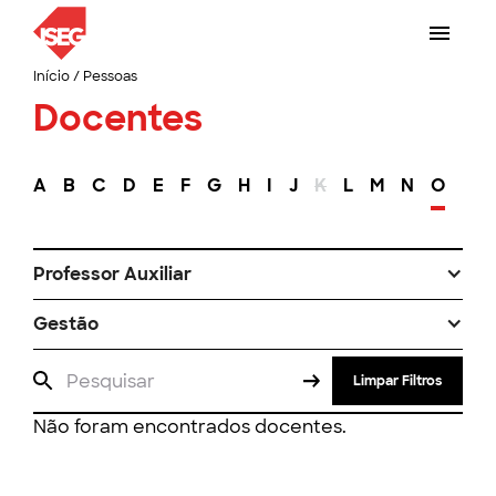
Início
/
Pessoas
Docentes
A
B
C
D
E
F
G
H
I
J
K
L
M
N
O
P
Professor Auxiliar
Gestão
Limpar Filtros
Não foram encontrados docentes.