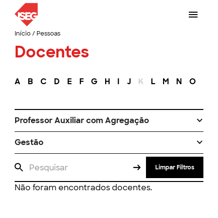
Início
/
Pessoas
Docentes
A
B
C
D
E
F
G
H
I
J
K
L
M
N
O
P
Professor Auxiliar com Agregação
Gestão
Limpar Filtros
Não foram encontrados docentes.