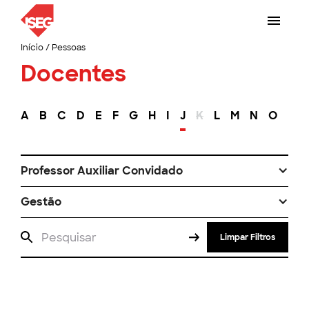
Início
/
Pessoas
Docentes
A
B
C
D
E
F
G
H
I
J
K
L
M
N
O
P
Professor Auxiliar Convidado
Gestão
Limpar Filtros