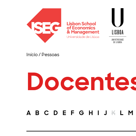
Início
/
Pessoas
Docente
A
B
C
D
E
F
G
H
I
J
K
L
M