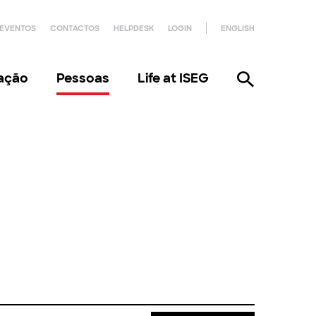
EVENTOS
CONTACTOS
HELPDESK
LOGIN
ENGLISH
gação
Pessoas
Life at ISEG