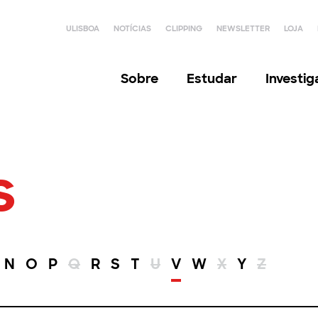
ULISBOA
NOTÍCIAS
CLIPPING
NEWSLETTER
LOJA
Sobre
Estudar
Investi
s
N
O
P
Q
R
S
T
U
V
W
X
Y
Z