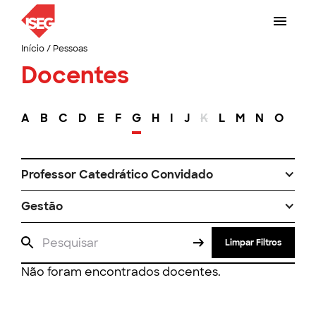
Início
/
Pessoas
Docentes
A
B
C
D
E
F
G
H
I
J
K
L
M
N
O
P
Professor Catedrático Convidado
Gestão
Limpar Filtros
Não foram encontrados docentes.