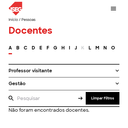
Início
/
Pessoas
Docentes
A
B
C
D
E
F
G
H
I
J
K
L
M
N
O
P
Professor visitante
Gestão
Limpar Filtros
Não foram encontrados docentes.