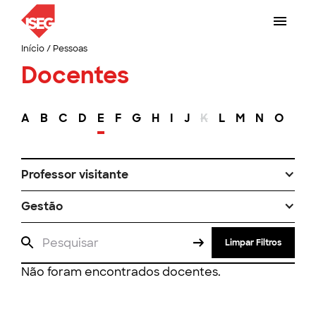
Início
/
Pessoas
Docentes
A
B
C
D
E
F
G
H
I
J
K
L
M
N
O
P
Professor visitante
Gestão
Limpar Filtros
Não foram encontrados docentes.