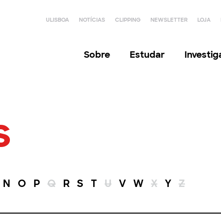
ULISBOA
NOTÍCIAS
CLIPPING
NEWSLETTER
LOJA
Sobre
Estudar
Investi
s
N
O
P
Q
R
S
T
U
V
W
X
Y
Z