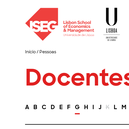
Início
/
Pessoas
Docente
A
B
C
D
E
F
G
H
I
J
K
L
M