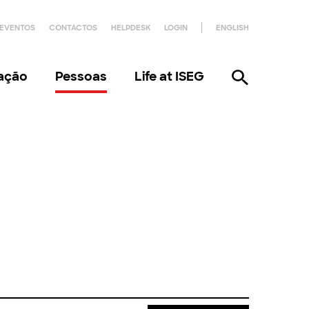
EVENTOS
CONTACTOS
HELPDESK
LOGIN
ENGLISH
gação
Pessoas
Life at ISEG