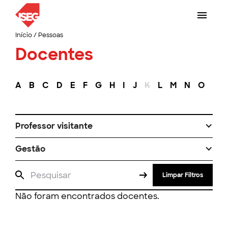
Início
/
Pessoas
Docentes
A
B
C
D
E
F
G
H
I
J
K
L
M
N
O
P
Professor visitante
Gestão
Limpar Filtros
Não foram encontrados docentes.