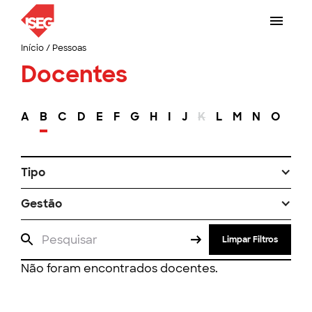
Início
/
Pessoas
Docentes
A
B
C
D
E
F
G
H
I
J
K
L
M
N
O
P
Tipo
Gestão
Limpar Filtros
Não foram encontrados docentes.