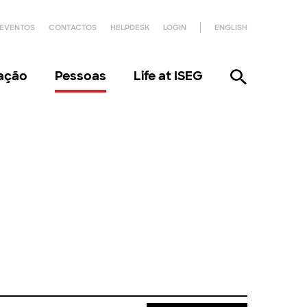
EVENTOS
CONTACTOS
HELPDESK
LOGIN
ENGLISH
gação
Pessoas
Life at ISEG