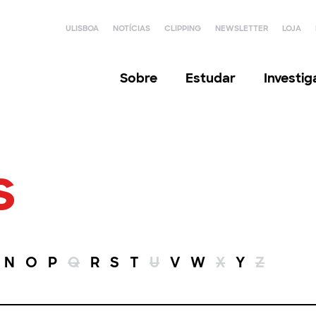
ULISBOA
NOTÍCIAS
CLIPPING
NEWSLETTER
LOJA
Sobre
Estudar
Investi
s
N
O
P
Q
R
S
T
U
V
W
X
Y
Z