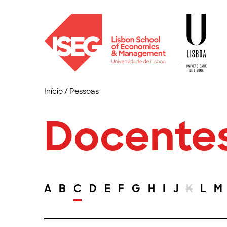
Início
/
Pessoas
Docente
A
B
C
D
E
F
G
H
I
J
K
L
M