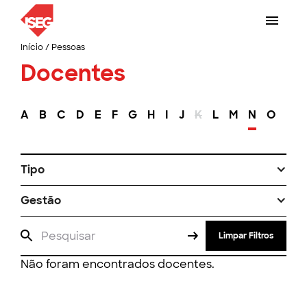
Início
/
Pessoas
Docentes
A
B
C
D
E
F
G
H
I
J
K
L
M
N
O
P
Tipo
Gestão
Limpar Filtros
Não foram encontrados docentes.