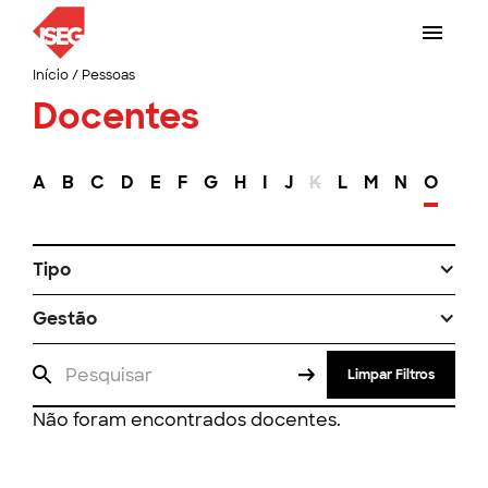
Início
/
Pessoas
Docentes
A
B
C
D
E
F
G
H
I
J
K
L
M
N
O
P
Tipo
Gestão
Limpar Filtros
Não foram encontrados docentes.