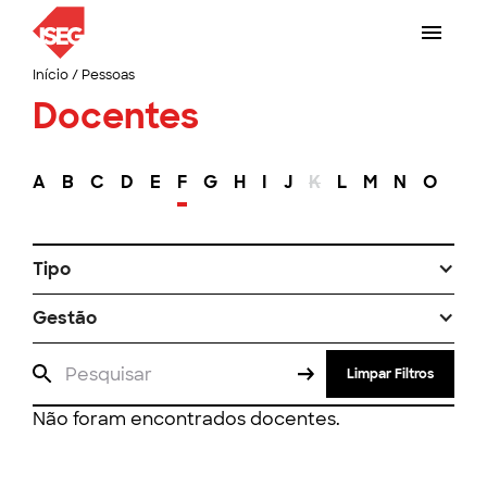
Início
/
Pessoas
Docentes
A
B
C
D
E
F
G
H
I
J
K
L
M
N
O
P
Tipo
Gestão
Limpar Filtros
Não foram encontrados docentes.