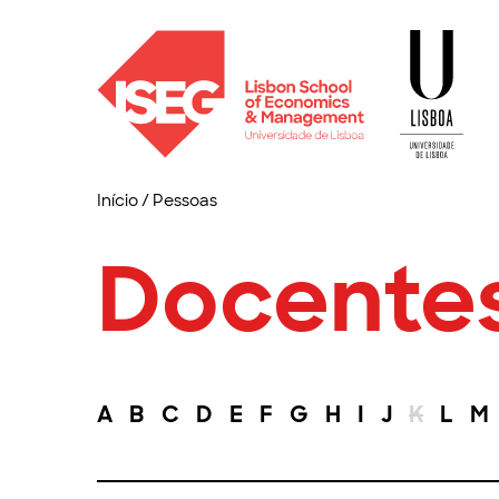
Início
/
Pessoas
Docente
A
B
C
D
E
F
G
H
I
J
K
L
M