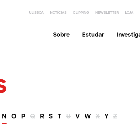
ULISBOA
NOTÍCIAS
CLIPPING
NEWSLETTER
LOJA
Sobre
Estudar
Investi
s
N
O
P
Q
R
S
T
U
V
W
X
Y
Z