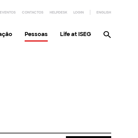
EVENTOS
CONTACTOS
HELPDESK
LOGIN
ENGLISH
gação
Pessoas
Life at ISEG