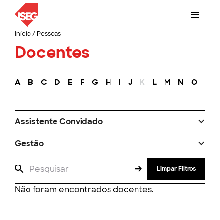
Início
/
Pessoas
Docentes
A
B
C
D
E
F
G
H
I
J
K
L
M
N
O
P
Assistente Convidado
Gestão
Limpar Filtros
Não foram encontrados docentes.