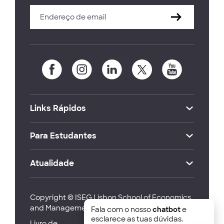
Links Rápidos
Para Estudantes
Atualidade
Copyright © ISEG Lisbon School of Economics
and Management 2026
Fala com o nosso
chatbot
e
esclarece as tuas dúvidas.
Livro de
Canal de
Política de