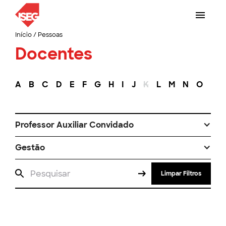
Início
/
Pessoas
Docentes
A
B
C
D
E
F
G
H
I
J
K
L
M
N
O
P
Professor Auxiliar Convidado
Gestão
Limpar Filtros