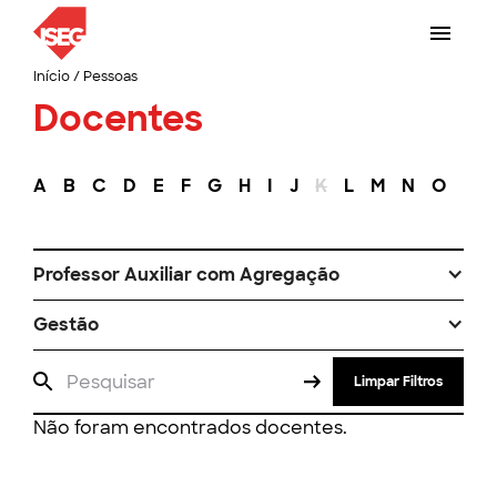
Início
/
Pessoas
Docentes
A
B
C
D
E
F
G
H
I
J
K
L
M
N
O
P
Professor Auxiliar com Agregação
Gestão
Limpar Filtros
Não foram encontrados docentes.