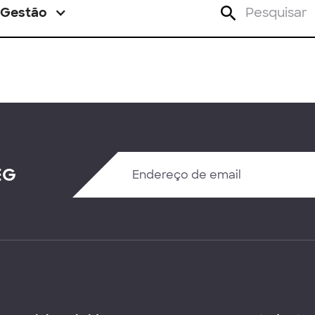
Gestão
EG