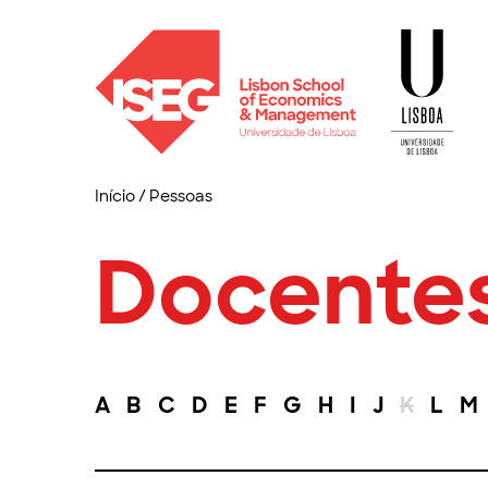
Início
/
Pessoas
Docente
A
B
C
D
E
F
G
H
I
J
K
L
M