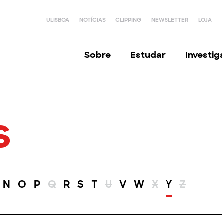
ULISBOA
NOTÍCIAS
CLIPPING
NEWSLETTER
LOJA
Sobre
Estudar
Investi
s
N
O
P
Q
R
S
T
U
V
W
X
Y
Z