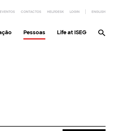
EVENTOS
CONTACTOS
HELPDESK
LOGIN
ENGLISH
gação
Pessoas
Life at ISEG