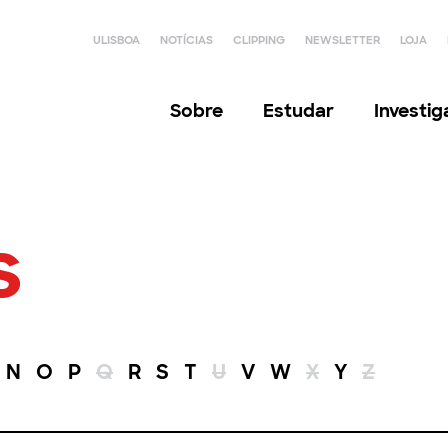
ULISBOA
NOTÍCIAS
CLIPPING
NEWSLETTER
LOJA
Sobre
Estudar
Investi
s
N
O
P
Q
R
S
T
U
V
W
X
Y
Z