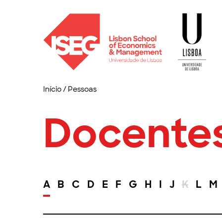
Início
/
Pessoas
Docente
A
B
C
D
E
F
G
H
I
J
K
L
M