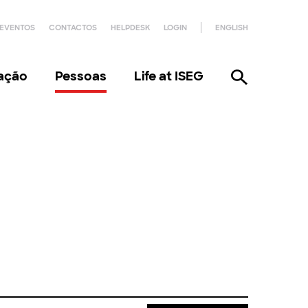
EVENTOS
CONTACTOS
HELPDESK
LOGIN
ENGLISH
gação
Pessoas
Life at ISEG