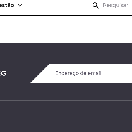
estão
EG