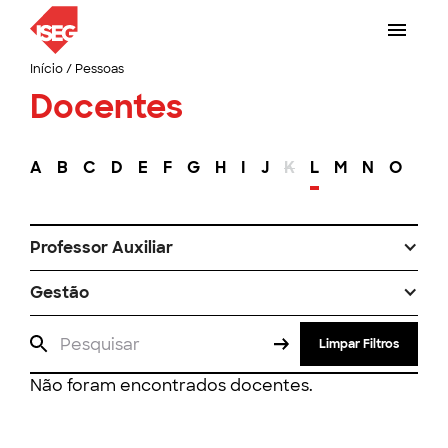
Início
/
Pessoas
Docentes
A
B
C
D
E
F
G
H
I
J
K
L
M
N
O
P
Professor Auxiliar
Gestão
Limpar Filtros
Não foram encontrados docentes.