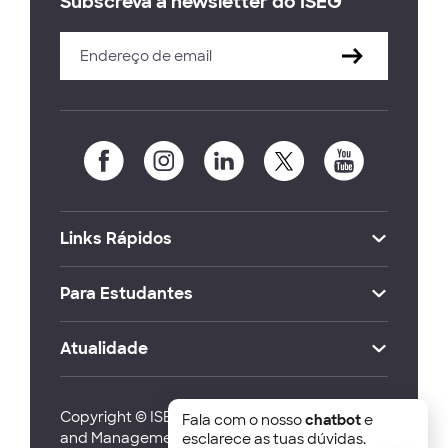
Subscreva a newsletter do ISEG
Links Rápidos
Para Estudantes
Atualidade
Copyright © ISEG Lisbon School of Economics
Fala com o nosso
chatbot
e
and Management 2026
esclarece as tuas dúvidas.