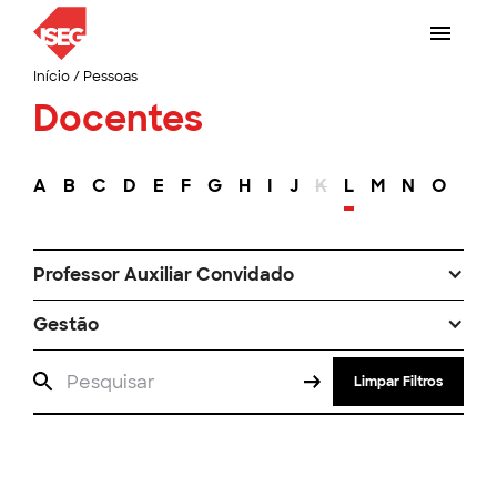
Início
/
Pessoas
Docentes
A
B
C
D
E
F
G
H
I
J
K
L
M
N
O
P
Professor Auxiliar Convidado
Gestão
Limpar Filtros