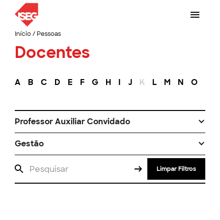
Início
/
Pessoas
Docentes
A
B
C
D
E
F
G
H
I
J
K
L
M
N
O
P
Professor Auxiliar Convidado
Gestão
Limpar Filtros