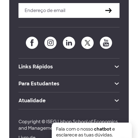
Links Rápidos
Para Estudantes
Atualidade
Copyright © ISEG Lisbon School of Economics
and Management 2026
Fala com o nosso
chatbot
e
esclarece as tuas dúvidas.
Livro de
Canal de
Política de