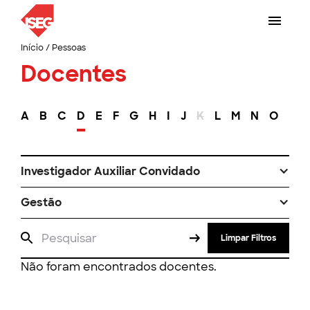
Início
/
Pessoas
Docentes
A
B
C
D
E
F
G
H
I
J
K
L
M
N
O
P
Investigador Auxiliar Convidado
Gestão
Limpar Filtros
Não foram encontrados docentes.