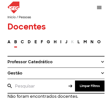
Início
/
Pessoas
Docentes
A
B
C
D
E
F
G
H
I
J
K
L
M
N
O
P
Professor Catedrático
Gestão
Limpar Filtros
Não foram encontrados docentes.