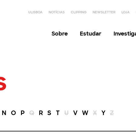
ULISBOA
NOTÍCIAS
CLIPPING
NEWSLETTER
LOJA
Sobre
Estudar
Investi
s
N
O
P
Q
R
S
T
U
V
W
X
Y
Z