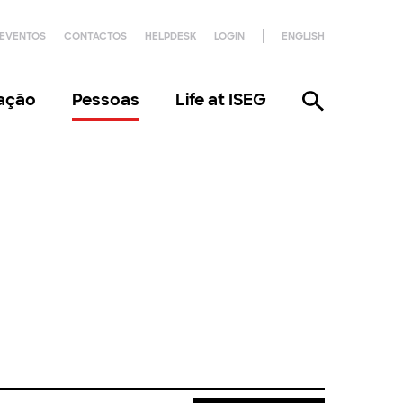
EVENTOS
CONTACTOS
HELPDESK
LOGIN
ENGLISH
gação
Pessoas
Life at ISEG