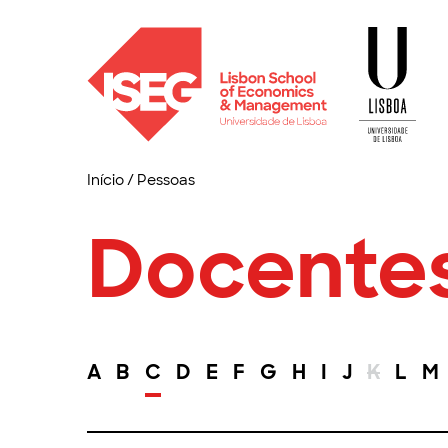
Início
/
Pessoas
Docente
A
B
C
D
E
F
G
H
I
J
K
L
M