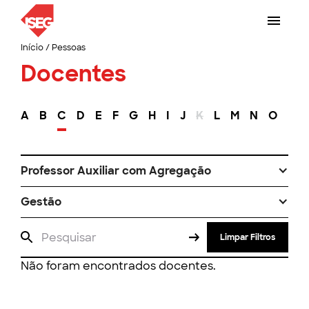
Início
/
Pessoas
Docentes
A
B
C
D
E
F
G
H
I
J
K
L
M
N
O
P
Professor Auxiliar com Agregação
Gestão
Limpar Filtros
Não foram encontrados docentes.