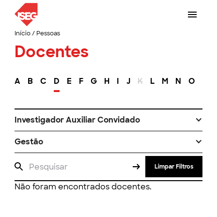
Início
/
Pessoas
Docentes
A
B
C
D
E
F
G
H
I
J
K
L
M
N
O
P
Investigador Auxiliar Convidado
Gestão
Limpar Filtros
Não foram encontrados docentes.