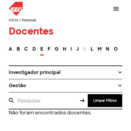
Início
/
Pessoas
Docentes
A
B
C
D
E
F
G
H
I
J
K
L
M
N
O
P
Investigador principal
Gestão
Limpar Filtros
Não foram encontrados docentes.