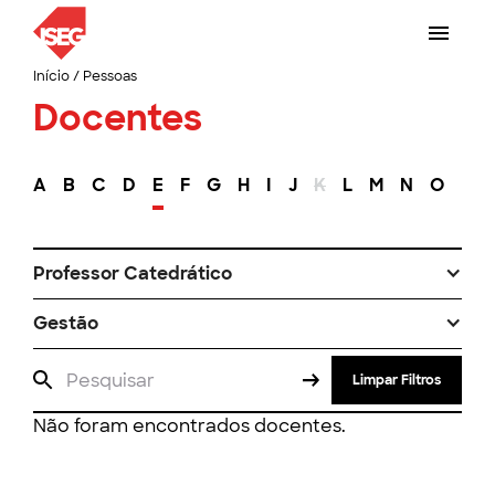
Início
/
Pessoas
Docentes
A
B
C
D
E
F
G
H
I
J
K
L
M
N
O
P
Professor Catedrático
Gestão
Limpar Filtros
Não foram encontrados docentes.