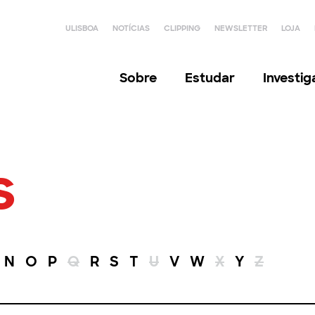
ULISBOA
NOTÍCIAS
CLIPPING
NEWSLETTER
LOJA
Sobre
Estudar
Investi
s
N
O
P
Q
R
S
T
U
V
W
X
Y
Z