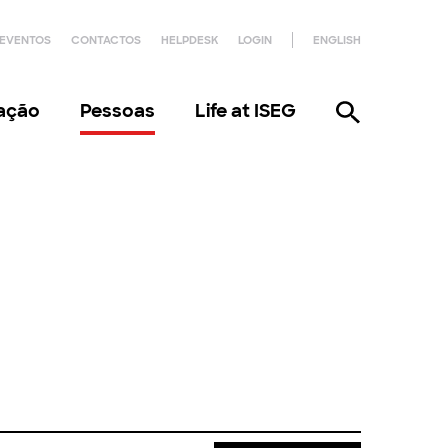
EVENTOS
CONTACTOS
HELPDESK
LOGIN
ENGLISH
gação
Pessoas
Life at ISEG