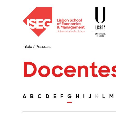
Início
/
Pessoas
Docente
A
B
C
D
E
F
G
H
I
J
K
L
M