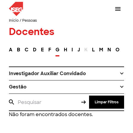
Início
/
Pessoas
Docentes
A
B
C
D
E
F
G
H
I
J
K
L
M
N
O
P
Investigador Auxiliar Convidado
Gestão
Limpar Filtros
Não foram encontrados docentes.